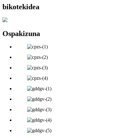
bikotekidea
Ospakizuna